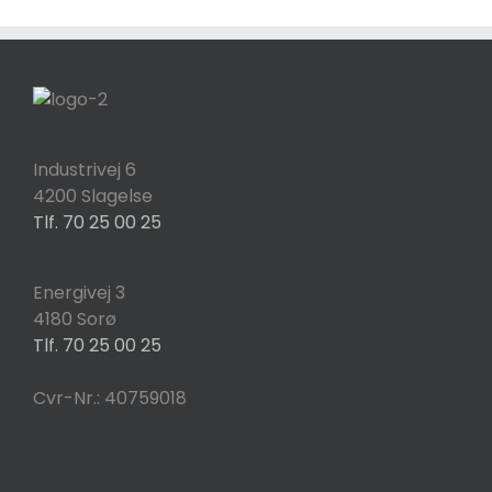
e
r
Industrivej 6
4200 Slagelse
Tlf. 70 25 00 25
Energivej 3
4180 Sorø
Tlf. 70 25 00 25
Cvr-Nr.: 40759018