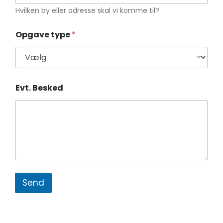
Hvilken by eller adresse skal vi komme til?
B
Opgave type
*
e
s
k
e
d
E
Evt. Besked
v
t
.
T
e
l
e
f
o
n
Send
n
u
m
m