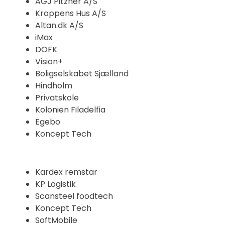
AGJ Pitzner A/S
Kroppens Hus A/S
Altan.dk A/S
iMax
DOFK
Vision+
Boligselskabet Sjælland
Hindholm
Privatskole
Kolonien Filadelfia
Egebo
Koncept Tech
Kardex remstar
KP Logistik
Scansteel foodtech
Koncept Tech
SoftMobile