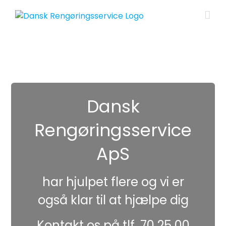
Skip
to
content
Dansk
Rengøringsservice
ApS
har hjulpet flere og vi er
også klar til at hjælpe dig
Kontakt os på tlf. 70 25 00